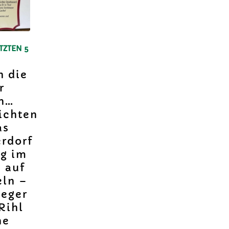
TZTEN 5
h die
r
en…
ichten
as
erdorf
ng im
 auf
eln –
leger
Rihl
ne