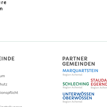
ere
on
EINDE
PARTNER
GEMEINDEN
sum
hutz
ionspflicht