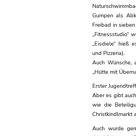
Naturschwimmbad 
Gumpen als Abkü
Freibad in siebe
„Fitnessstudio“ w
„Eisdiele“ hieß 
und Pizzeria).
Auch Wünsche, a
„Hütte mit Übern
Erster Jugendtre
Aber es gibt auch
wie die Beteili
Christkindlmarkt
Auch wurde geme