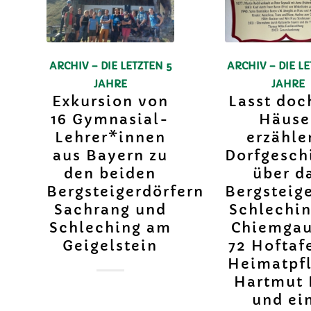
ARCHIV – DIE LETZTEN 5
ARCHIV – DIE LE
JAHRE
JAHRE
Exkursion von
Lasst doc
16 Gymnasial-
Häuse
Lehrer*innen
erzähl
aus Bayern zu
Dorfgesch
den beiden
über d
Bergsteigerdörfern
Bergsteig
Sachrang und
Schlechi
Schleching am
Chiemgau
Geigelstein
72 Hoftaf
Heimatpf
Hartmut 
und ei