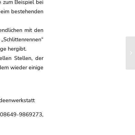
e zum Beispiel bei
 beim bestehenden
endlichen mit den
„Schlittenrennen“
ge hergibt.
llen Stellen, der
 dem wieder einige
ideenwerkstatt
. 08649-9869273,