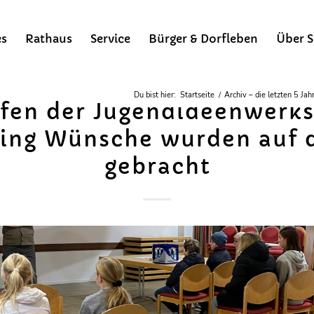
es
Rathaus
Service
Bürger & Dorfleben
Über S
Du bist hier:
Startseite
/
Archiv – die letzten 5 Jah
ffen der Jugendideenwerks
hing Wünsche wurden auf 
gebracht