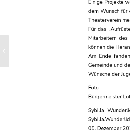
Einige Projekte w
dem Wunsch für e
Theaterverein me
Für das „Aufrüst
Mitarbeitern des
Besucher WCs hinter
können die Heran
dem Musikpavillon sind
fertig gestellt Ein neues
Am Ende fanden d
Aushängeschild...
Gemeinde und den 
Wünsche der Juge
Foto
Bürgermeister Lo
Sybilla Wunderl
Sybilla.Wunderli
05. Dezember 20