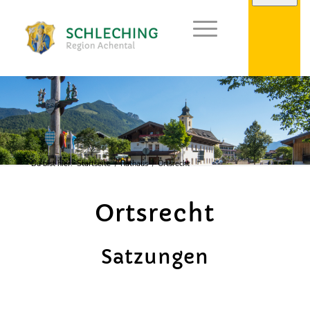
Du bist hier:
Startseite
/
Rathaus
/
Ortsrecht
Ortsrecht
Satzungen