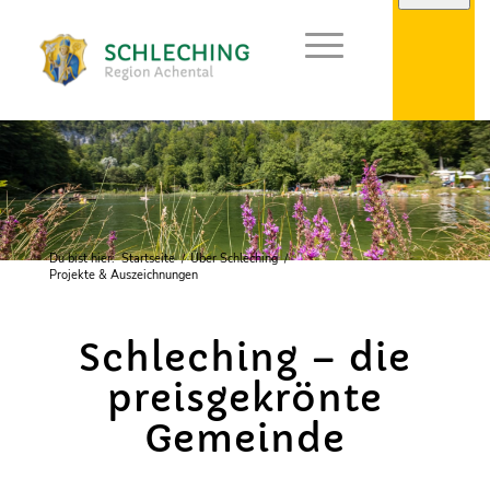
Du bist hier:
Startseite
/
Über Schleching
/
Projekte & Auszeichnungen
Schleching – die
preisgekrönte
Gemeinde