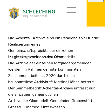
Die Achental-Archive sind ein Paradebeispiel für die
Realisierung eines
Gemeinschaftsprojekts der einzelnen
Mitgliedergemeinden des Ökomodells.
Du bist hier:
Startseite
/
Achental-Archive
Die Archive der einzelnen Mitgliedergemeinden
werden im Rahmen der interkommunalen
Zusammenarbeit seit 2020 durch eine
hauptamtliche Archivkraft Martina Höhne betreut.
Der Sammelbegriff Achental-Archive umfasst nun
die einzelnen gemeindlichen
Archive der Ökomodell-Gemeinden Grabenstätt,
Grassau, Übersee, Unterwössen,