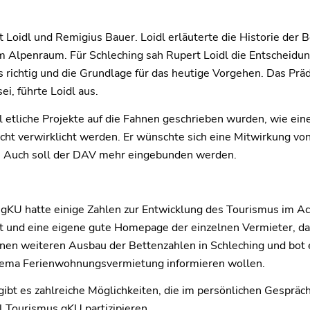
Loidl und Remigius Bauer. Loidl erläuterte die Historie der Be
im Alpenraum. Für Schleching sah Rupert Loidl die Entscheidun
 richtig und die Grundlage für das heutige Vorgehen. Das Präd
i, führte Loidl aus.
l etliche Projekte auf die Fahnen geschrieben wurden, wie ein
cht verwirklicht werden. Er wünschte sich eine Mitwirkung von 
e. Auch soll der DAV mehr eingebunden werden.
gKU hatte einige Zahlen zur Entwicklung des Tourismus im Ach
t und eine eigene gute Homepage der einzelnen Vermieter, da 
inen weiteren Ausbau der Bettenzahlen in Schleching und bot 
Thema Ferienwohnungsvermietung informieren wollen.
bt es zahlreiche Möglichkeiten, die im persönlichen Gespräc
 Tourismus gKU partizipieren.