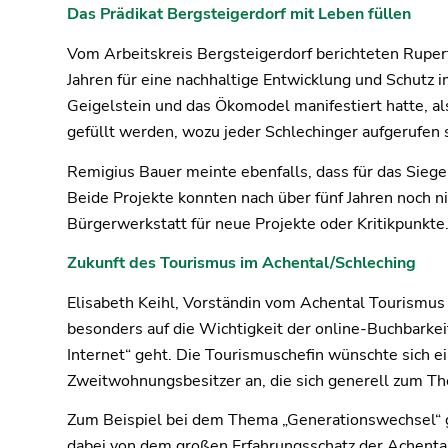
Das Prädikat Bergsteigerdorf mit Leben füllen
Vom Arbeitskreis Bergsteigerdorf berichteten Rupert 
Jahren für eine nachhaltige Entwicklung und Schutz 
Geigelstein und das Ökomodel manifestiert hatte, als
gefüllt werden, wozu jeder Schlechinger aufgerufen se
Remigius Bauer meinte ebenfalls, dass für das Siege
Beide Projekte konnten nach über fünf Jahren noch ni
Bürgerwerkstatt für neue Projekte oder Kritikpunkt
Zukunft des Tourismus im Achental/Schleching
Elisabeth Keihl, Vorständin vom Achental Tourismus 
besonders auf die Wichtigkeit der online-Buchbarkei
Internet“ geht. Die Tourismuschefin wünschte sich e
Zweitwohnungsbesitzer an, die sich generell zum 
Zum Beispiel bei dem Thema „Generationswechsel“ gi
dabei von dem großen Erfahrungsschatz der Achental