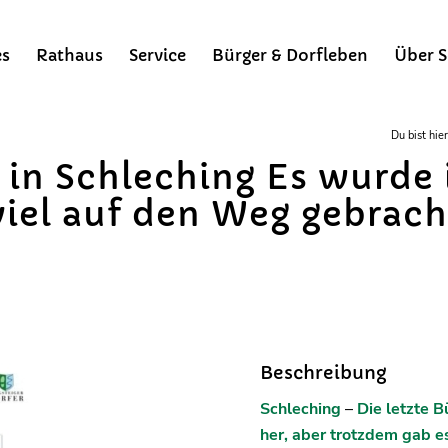
es
Rathaus
Service
Bürger & Dorfleben
Über S
Du bist hier
in Schleching Es wurde
viel auf den Weg gebrach
Beschreibung
Schleching
–
Die letzte 
her, aber trotzdem gab e