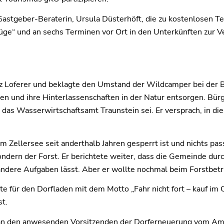
Gastgeber-Beraterin, Ursula Düsterhöft, die zu kostenlosen Te
üge“ und an sechs Terminen vor Ort in den Unterkünften zur Ve
z Loferer und beklagte den Umstand der Wildcamper bei der B
n und ihre Hinterlassenschaften in der Natur entsorgen. Bürge
as Wasserwirtschaftsamt Traunstein sei. Er versprach, in di
llersee seit anderthalb Jahren gesperrt ist und nichts passie
ndern der Forst. Er berichtete weiter, dass die Gemeinde durc
ndere Aufgaben lässt. Aber er wollte nochmal beim Forstbetri
te für den Dorfladen mit dem Motto „Fahr nicht fort – kauf im 
st.
 an den anwesenden Vorsitzenden der Dorferneuerung vom Amt 