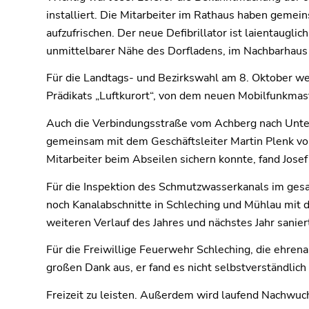
installiert. Die Mitarbeiter im Rathaus haben gemei
aufzufrischen. Der neue Defibrillator ist laientauglic
unmittelbarer Nähe des Dorfladens, im Nachbarhaus 
Für die Landtags- und Bezirkswahl am 8. Oktober wer
Prädikats „Luftkurort“, von dem neuen Mobilfunkma
Auch die Verbindungsstraße vom Achberg nach Unte
gemeinsam mit dem Geschäftsleiter Martin Plenk vora
Mitarbeiter beim Abseilen sichern konnte, fand Josef
Für die Inspektion des Schmutzwasserkanals im gesam
noch Kanalabschnitte in Schleching und Mühlau mit
weiteren Verlauf des Jahres und nächstes Jahr sanie
Für die Freiwillige Feuerwehr Schleching, die ehren
großen Dank aus, er fand es nicht selbstverständlich
Freizeit zu leisten. Außerdem wird laufend Nachwuchs