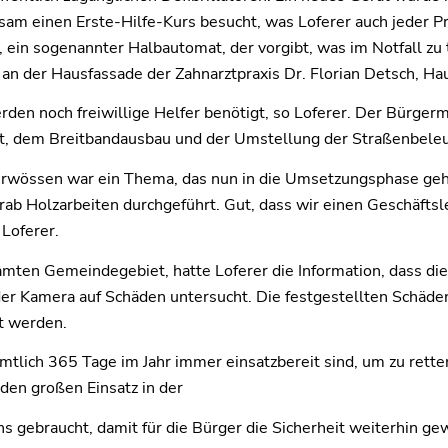
nsam einen Erste-Hilfe-Kurs besucht, was Loferer auch jeder P
h, ein sogenannter Halbautomat, der vorgibt, was im Notfall zu tu
an der Hausfassade der Zahnarztpraxis Dr. Florian Detsch, Ha
den noch freiwillige Helfer benötigt, so Loferer. Der Bürgerm
st, dem Breitbandausbau und der Umstellung der Straßenbeleu
rwössen war ein Thema, das nun in die Umsetzungsphase geht
b Holzarbeiten durchgeführt. Gut, dass wir einen Geschäftslei
 Loferer.
ten Gemeindegebiet, hatte Loferer die Information, dass die 
 der Kamera auf Schäden untersucht. Die festgestellten Schä
rt werden.
amtlich 365 Tage im Jahr immer einsatzbereit sind, um zu rette
 den großen Einsatz in der
 gebraucht, damit für die Bürger die Sicherheit weiterhin gewä