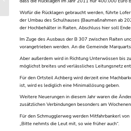
dass die Rücklagen im Jahr 2011 nur 400.000 Euro 
Buslinie 9509
Wofür die Rücklagen gebraucht werden, führte Lofer
der Umbau des Schulhauses (Baumaßnahmen ab 2024)
der Hochbehälter in Raiten, Abschluss hier soll End
Im Zuge des Ausbaus der B 307 zwischen Raiten und
vorangetrieben werden. An die Gemeinde Marquartste
Aber außerdem wird in Richtung Unterwössen bis zur
möglichst breites und verlässliches Leitungsnetz ent
Für den Ortsteil Achberg wird derzeit eine Machbarke
ist, wird es lediglich eine Minimallösung geben.
Weitere Neuerungen in diesem Jahr waren die Änder
zusätzlichen Verbindungen besonders am Wochenen
Für den Schmugglerweg werden Mitfahrbankerl von Kös
„Bitte nehmts die Leut mit, so wie früher auch“.