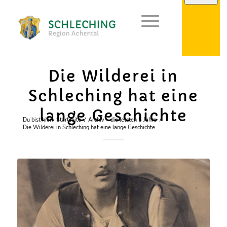
Die Wilderei in
Schleching hat eine
lange Geschichte
Du bist hier:
Startseite
/
Archiv – die letzten 5 Jahre
/
Die Wilderei in Schleching hat eine lange Geschichte