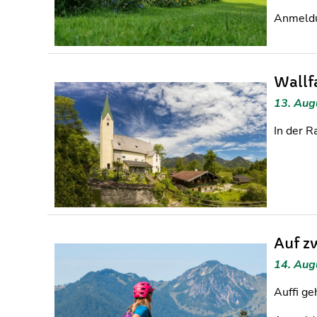
Anmeldu
Wallf
13. Aug
In der R
Auf z
14. Aug
Auffi ge