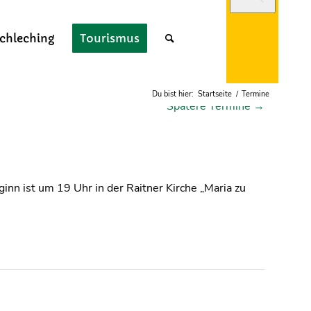
chleching
Tourismus
Du bist hier:
Startseite
/
Termine
Spätere Termine
→
ginn ist um 19 Uhr in der Raitner Kirche „Maria zu