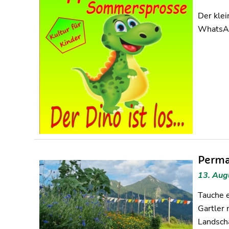
Der kle
WhatsAp
Perma
13. Aug
Tauche 
Gartler 
Landscha