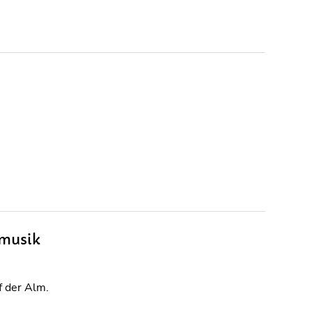
hmusik
f der Alm.