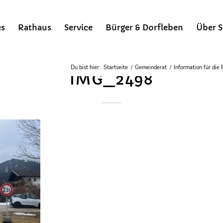
es
Rathaus
Service
Bürger & Dorfleben
Über S
Du bist hier:
Startseite
/
Gemeinderat
/
Information für die
IMG_2498