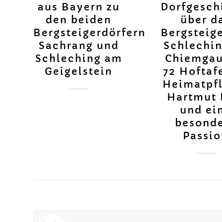
aus Bayern zu
Dorfgesch
den beiden
über d
Bergsteigerdörfern
Bergsteig
Sachrang und
Schlechi
Schleching am
Chiemgau
Geigelstein
72 Hoftaf
Heimatpf
Hartmut 
und ei
besond
Passi