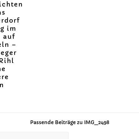
ichten
as
erdorf
ng im
 auf
eln –
leger
Rihl
ne
ere
on
Passende Beiträge zu IMG_2498