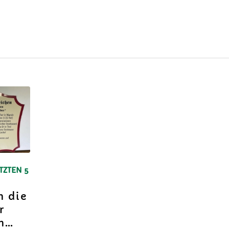
TZTEN 5
h die
r
en…