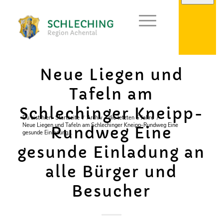
Neue Liegen und
Tafeln am
Schlechinger Kneipp-
Du bist hier:
Startseite
/
Archiv – die letzten 5 Jahre
/
Neue Liegen und Tafeln am Schlechinger Kneipp-Rundweg Eine
Rundweg Eine
gesunde Einladung...
gesunde Einladung an
alle Bürger und
Besucher