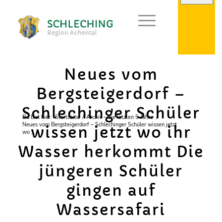
Neues vom
Bergsteigerdorf –
Schlechinger Schüler
Du bist hier:
Startseite
/
Archiv – die letzten 5 Jahre
/
Neues vom Bergsteigerdorf – Schlechinger Schüler wissen jetzt
wissen jetzt wo ihr
wo ...
Wasser herkommt Die
jüngeren Schüler
gingen auf
Wassersafari