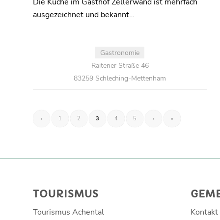
Die Küche im Gasthof Zellerwand ist mehrfach
ausgezeichnet und bekannt…
Gastronomie
Raitener Straße 46
83259 Schleching-Mettenham
‹
1
2
3
4
5
›
»
TOURISMUS
GEM
Tourismus Achental
Kontakt