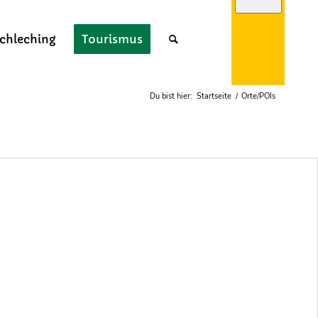
chleching
Tourismus
Webcam
Du bist hier:
Startseite
/
Orte/POIs