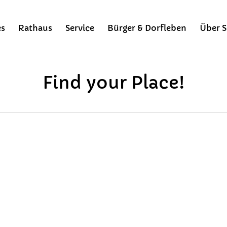
es
Rathaus
Service
Bürger & Dorfleben
Über S
Points of Interest in Achental
Bürgermeisterinfo
Gemeindezeitung
Bergsteigerdörfer
Find your Place!