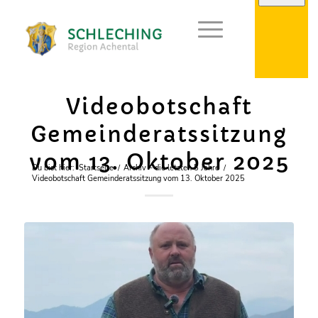
Videobotschaft
Gemeinderatssitzung
vom 13. Oktober 2025
Du bist hier:
Startseite
/
Archiv – die letzten 5 Jahre
/
Videobotschaft Gemeinderatssitzung vom 13. Oktober 2025