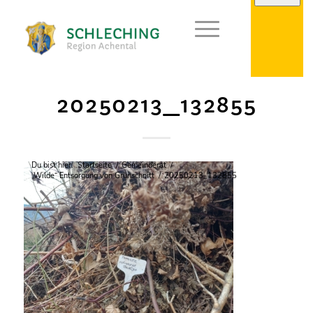
20250213_132855
Du bist hier:
Startseite
/
Gemeinderat
/
„Wilde“ Entsorgung von Grünschnitt
/
20250213_132855