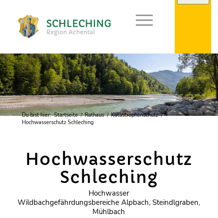
Du bist hier:
Startseite
/
Rathaus
/
Katastrophenschutz
/
Hochwasserschutz Schleching
Hochwasserschutz
Schleching
Hochwasser
Wildbachgefährdungsbereiche Alpbach, Steindlgraben,
Mühlbach