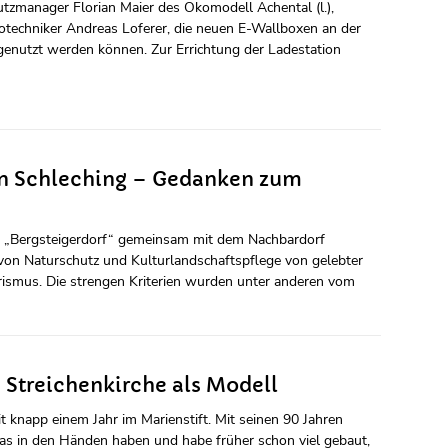
hutzmanager Florian Maier des Ökomodell Achental (l.),
rotechniker Andreas Loferer, die neuen E-Wallboxen an der
 genutzt werden können. Zur Errichtung der Ladestation
 in Schleching – Gedanken zum
kat „Bergsteigerdorf“ gemeinsam mit dem Nachbardorf
 von Naturschutz und Kulturlandschaftspflege von gelebter
urismus. Die strengen Kriterien wurden unter anderen vom
Streichenkirche als Modell
 knapp einem Jahr im Marienstift. Mit seinen 90 Jahren
was in den Händen haben und habe früher schon viel gebaut,