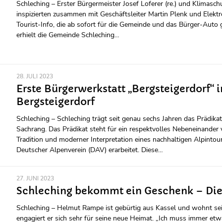
Schleching – Erster Bürgermeister Josef Loferer (re.) und Klimasc
inspizierten zusammen mit Geschäftsleiter Martin Plenk und Elekt
Tourist-Info, die ab sofort für die Gemeinde und das Bürger-Auto
erhielt die Gemeinde Schleching…
28. JULI 2023
Erste Bürgerwerkstatt „Bergsteigerdorf“
Bergsteigerdorf
Schleching – Schleching trägt seit genau sechs Jahren das Prädi
Sachrang. Das Prädikat steht für ein respektvolles Nebeneinander
Tradition und moderner Interpretation eines nachhaltigen Alpinto
Deutscher Alpenverein (DAV) erarbeitet. Diese…
27. JUNI 2023
Schleching bekommt ein Geschenk – Die 
Schleching – Helmut Rampe ist gebürtig aus Kassel und wohnt seit
engagiert er sich sehr für seine neue Heimat. „Ich muss immer et