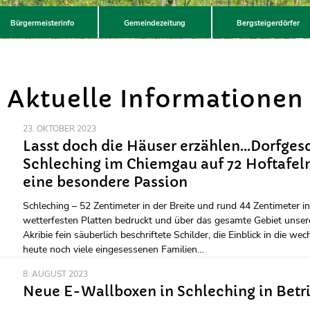
Bürgermeisterinfo
Gemeindezeitung
Bergsteigerdörfer
Aktuelle Informationen
23. OKTOBER 2023
Lasst doch die Häuser erzählen…Dorfgesc
Schleching im Chiemgau auf 72 Hoftafel
eine besondere Passion
Schleching – 52 Zentimeter in der Breite und rund 44 Zentimeter in
wetterfesten Platten bedruckt und über das gesamte Gebiet unsere
Akribie fein säuberlich beschriftete Schilder, die Einblick in die w
heute noch viele eingesessenen Familien…
8. AUGUST 2023
Neue E-Wallboxen in Schleching in Betr