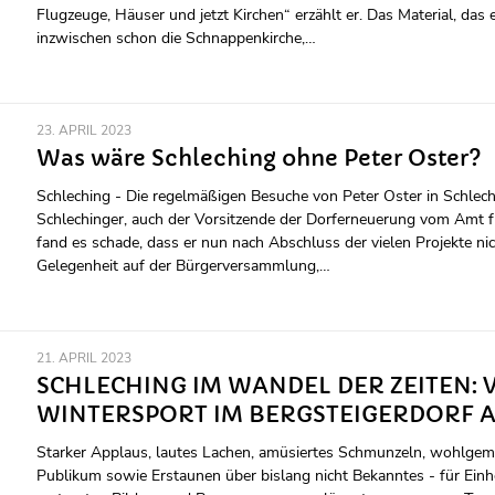
Flugzeuge, Häuser und jetzt Kirchen“ erzählt er. Das Material, das
inzwischen schon die Schnappenkirche,…
23. APRIL 2023
Was wäre Schleching ohne Peter Oster?
Schleching - Die regelmäßigen Besuche von Peter Oster in Schlech
Schlechinger, auch der Vorsitzende der Dorferneuerung vom Amt f
fand es schade, dass er nun nach Abschluss der vielen Projekte ni
Gelegenheit auf der Bürgerversammlung,…
21. APRIL 2023
SCHLECHING IM WANDEL DER ZEITEN: 
WINTERSPORT IM BERGSTEIGERDORF 
Starker Applaus, lautes Lachen, amüsiertes Schmunzeln, wohlge
Publikum sowie Erstaunen über bislang nicht Bekanntes - für Einhe