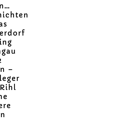
en…
hichten
as
erdorf
ing
mgau
2
ln –
leger
Rihl
ne
ere
on