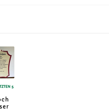
TZTEN 5
och
ser