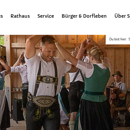
es
Rathaus
Service
Bürger & Dorfleben
Über S
Du bist hier:
S