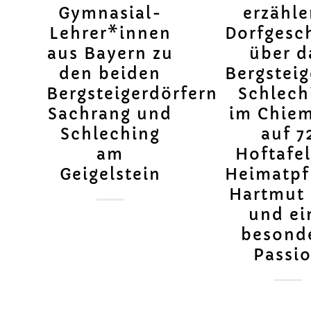
Gymnasial-
erzähl
Lehrer*innen
Dorfgesc
aus Bayern zu
über d
den beiden
Bergsteig
Bergsteigerdörfern
Schlech
Sachrang und
im Chie
Schleching
auf 7
am
Hoftafe
Geigelstein
Heimatpf
Hartmut 
und ei
besond
Passi