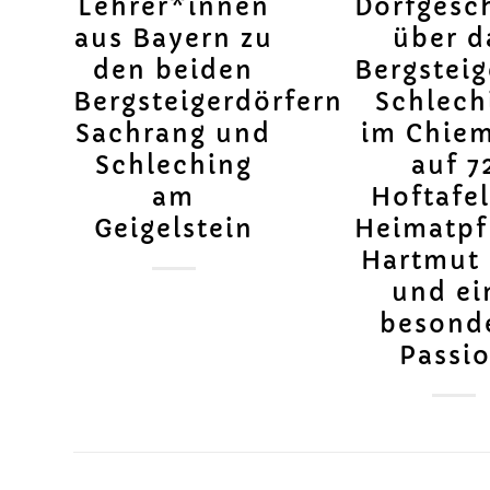
Lehrer*innen
Dorfgesc
aus Bayern zu
über d
den beiden
Bergsteig
Bergsteigerdörfern
Schlech
Sachrang und
im Chie
Schleching
auf 7
am
Hoftafe
Geigelstein
Heimatpf
Hartmut 
und ei
besond
Passi