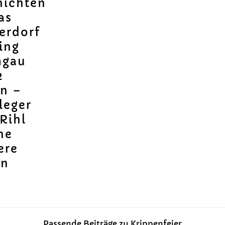
hichten
as
erdorf
ing
mgau
2
ln –
leger
Rihl
ne
ere
on
Passende Beiträge zu Krippenfeier