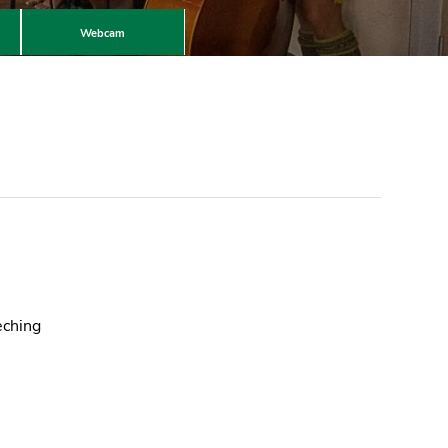
Webcam
eching