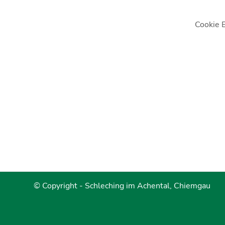
Cookie 
© Copyright -
Schleching im Achental, Chiemgau