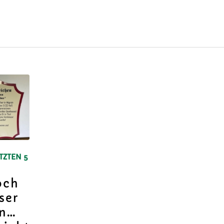
TZTEN 5
och
ser
en…