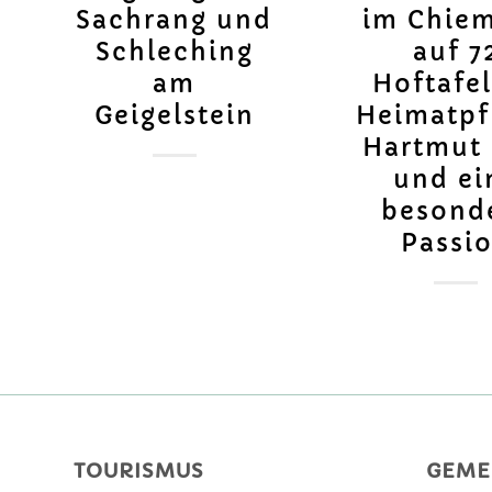
Sachrang und
im Chie
Schleching
auf 7
am
Hoftafe
Geigelstein
Heimatpf
Hartmut 
und ei
besond
Passi
TOURISMUS
GEME