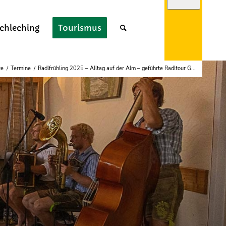
chleching
Tourismus
te
/
Termine
/
Radlfrühling 2025 – Alltag auf der Alm – geführte Radltour G...