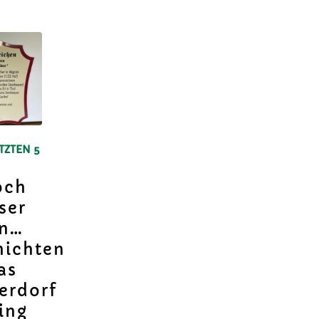
TZTEN 5
och
ser
en…
hichten
as
erdorf
ing