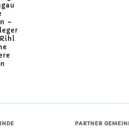
mgau
2
ln –
leger
Rihl
ne
ere
on
INDE
PARTNER GEMEIN