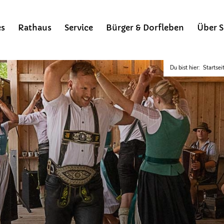
es
Rathaus
Service
Bürger & Dorfleben
Über S
Du bist hier:
Startsei