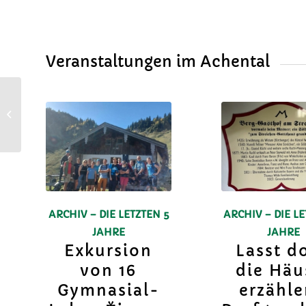
Veranstaltungen im Achental
„Almfrieden“ – Lesung
und Gespräche in
gmiatlicher Runde
ARCHIV – DIE LETZTEN 5
ARCHIV – DIE LE
JAHRE
JAHRE
Exkursion
Lasst d
von 16
die Häu
Gymnasial-
erzähl