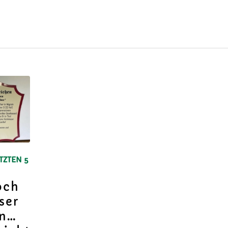
TZTEN 5
och
ser
en…