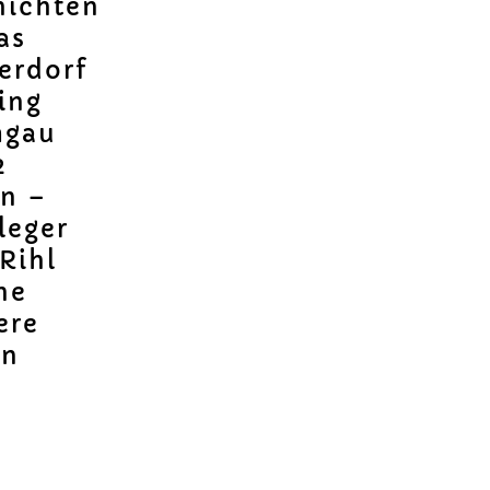
hichten
as
erdorf
ing
mgau
2
ln –
leger
Rihl
ne
ere
on