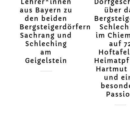
Lehrer*innen
Dorfgesc
aus Bayern zu
über d
den beiden
Bergsteig
Bergsteigerdörfern
Schlech
Sachrang und
im Chie
Schleching
auf 7
am
Hoftafe
Geigelstein
Heimatpf
Hartmut 
und ei
besond
Passi