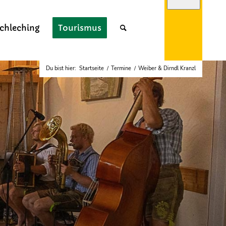
chleching
Tourismus
Du bist hier:
Startseite
/
Termine
/
Weiber & Dirndl Kranzl