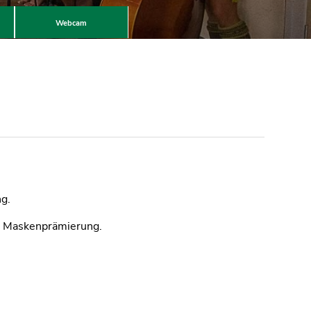
Webcam
ng.
nd Maskenprämierung.