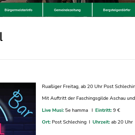
Bürgermeisterinfo
Gemeindezeitung
Bergsteigerdörfer
l
Ruaßiger Freitag, ab 20 Uhr Post Schlechi
Mit Auftritt der Faschingsgilde Aschau u
Live Musi:
5e hamma I
Eintritt:
9 €
Ort:
Post Schleching I
Uhrzeit:
ab 20 Uhr