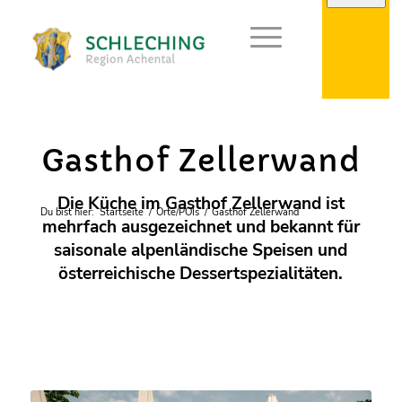
Gastronomie
Gasthof Zellerwand
Die Küche im Gasthof Zellerwand ist
Du bist hier:
Startseite
/
Orte/POIs
/
Gasthof Zellerwand
mehrfach ausgezeichnet und bekannt für
saisonale alpenländische Speisen und
österreichische Dessertspezialitäten.