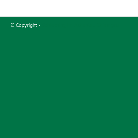
© Copyright -
Schleching im Achental, Chiemgau