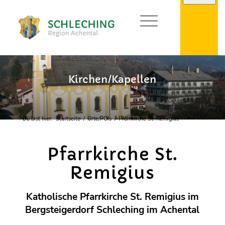
Kirchen/Kapellen
Du bist hier:
Startseite
/
Orte/POIs
/
Pfarrkirche St. Remigius
Pfarrkirche St.
Remigius
Katholische Pfarrkirche St. Remigius im
Bergsteigerdorf Schleching im Achental