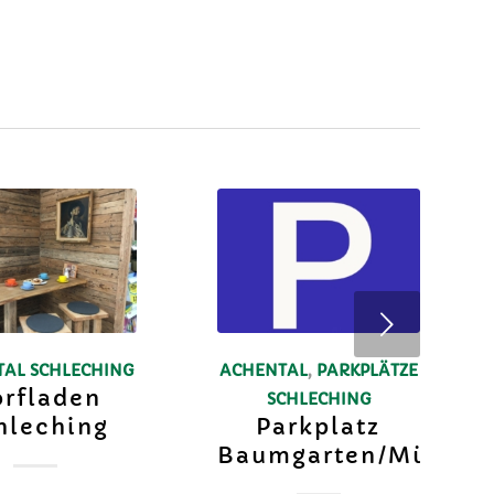
Weiter
TAL
SCHLECHING
ACHENTAL
,
PARKPLÄTZE
rfladen
SCHLECHING
hleching
Parkplatz
Baumgarten/Mühlau