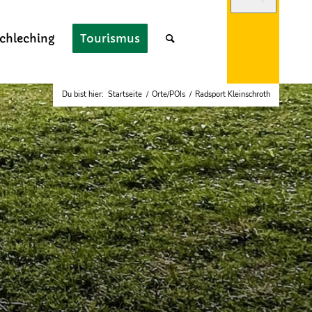
chleching
Tourismus
Du bist hier:
Startseite
/
Orte/POIs
/
Radsport Kleinschroth