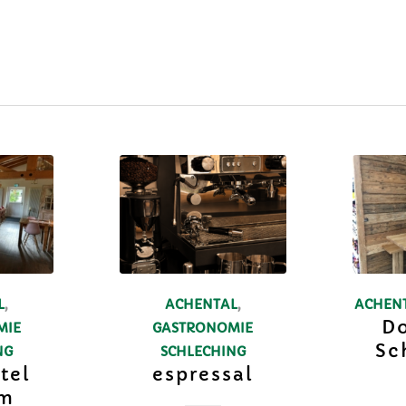
L
,
ACHENTAL
,
ACHEN
Do
MIE
GASTRONOMIE
Sc
NG
SCHLECHING
tel
espressal
m