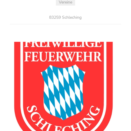
Vereine
83259 Schleching