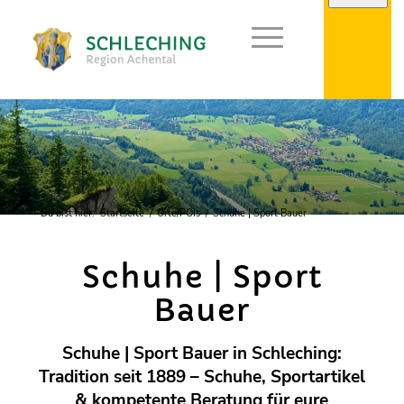
Du bist hier:
Startseite
/
Orte/POIs
/
Schuhe | Sport Bauer
Schuhe | Sport
Bauer
Schuhe | Sport Bauer in Schleching:
Tradition seit 1889 – Schuhe, Sportartikel
& kompetente Beratung für eure