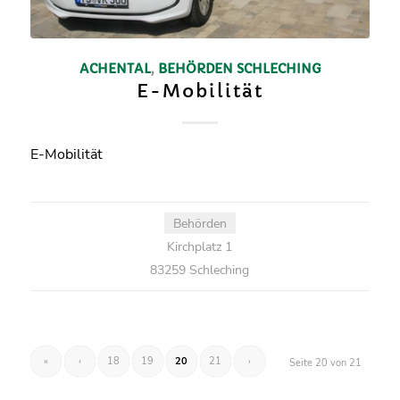
ACHENTAL
,
BEHÖRDEN
SCHLECHING
E-Mobilität
E-Mobilität
Behörden
Kirchplatz 1
83259 Schleching
«
‹
18
19
20
21
›
Seite 20 von 21