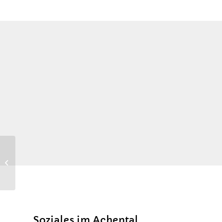
Evangelisches Bildungswerk
Traunstein e.V.
Soziales im Achental