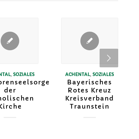
Weiter
NTAL
,
SOZIALES
ACHENTAL
,
SOZIALES
orenseelsorge
Bayerisches
der
Rotes Kreuz
holischen
Kreisverband
Kirche
Traunstein