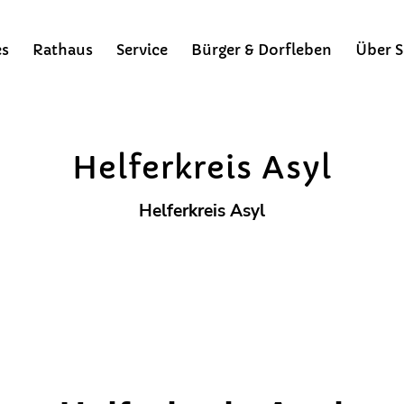
es
Rathaus
Service
Bürger & Dorfleben
Über S
Soziales
Bürgermeisterinfo
Gemeindezeitung
Bergsteigerdörfer
Helferkreis Asyl
Helferkreis Asyl