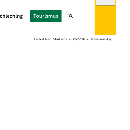
chleching
Tourismus
Webcam
Du bist hier:
Startseite
/
Orte/POIs
/
Helferkreis Asyl