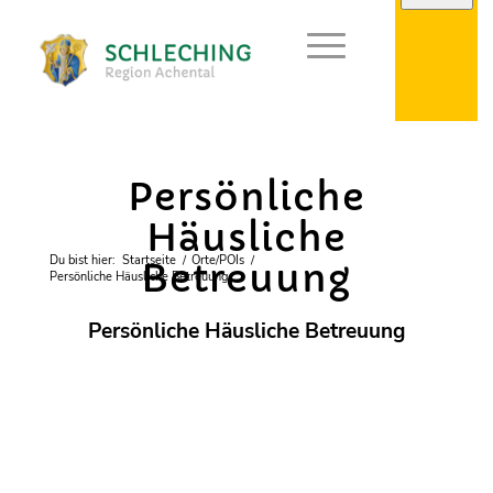
Soziales
Persönliche
Häusliche
Du bist hier:
Startseite
/
Orte/POIs
/
Betreuung
Persönliche Häusliche Betreuung
Persönliche Häusliche Betreuung