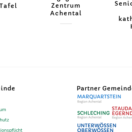
Seni
Zentrum
Tafel
Achental
kat
inde
Partner Gemein
sum
hutz
ionspflicht