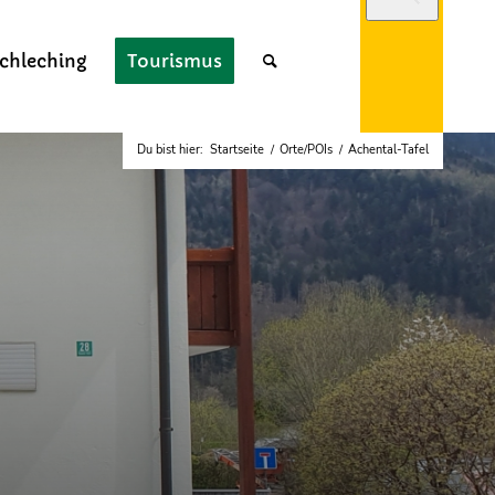
chleching
Tourismus
Du bist hier:
Startseite
/
Orte/POIs
/
Achental-Tafel