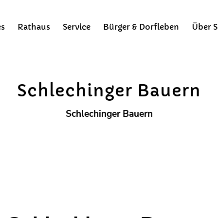
es
Rathaus
Service
Bürger & Dorfleben
Über S
Vereine
Bürgermeisterinfo
Gemeindezeitung
Bergsteigerdörfer
Schlechinger Bauern
Schlechinger Bauern