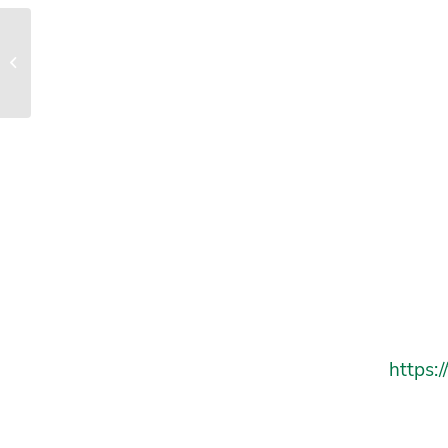
Ärztlicher Bereitschaftsdienst Bayern
https: