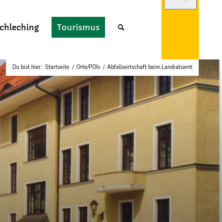
chleching
Tourismus
Du bist hier:
Startseite
/
Orte/POIs
/
Abfallwirtschaft beim Landratsamt