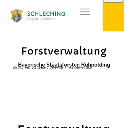
Externe Behörden
Forstverwaltung
Bayerische Staatsforsten Ruhpolding
Du bist hier:
Startseite
/
Orte/POIs
/
Forstverwaltung