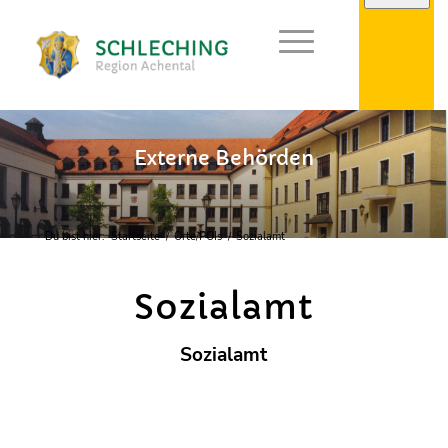
Externe Behörden
Du bist hier:
Startseite
/
Orte/POIs
/
Sozialamt
Sozialamt
Sozialamt