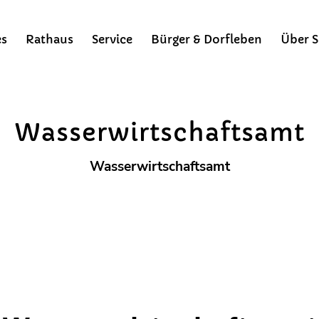
es
Rathaus
Service
Bürger & Dorfleben
Über S
Externe Behörden
Bürgermeisterinfo
Gemeindezeitung
Bergsteigerdörfer
Wasserwirtschaftsamt
Wasserwirtschaftsamt