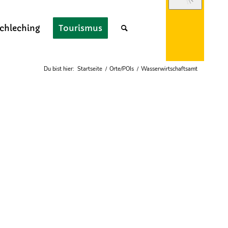
chleching
Tourismus
Webcam
Du bist hier:
Startseite
/
Orte/POIs
/
Wasserwirtschaftsamt